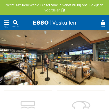
Neste MY Renewable Diesel tank je vanaf nu bij ons!
Bekijk de
voordelen 
MAND
ZOEKEN
MENU