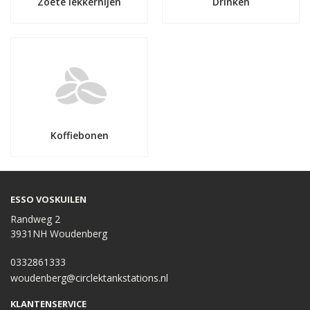
Zoete lekkernijen
Drinken
Koffiebonen
ESSO VOSKUILEN
Randweg 2
3931NH Woudenberg
0332861333
woudenberg@circlektankstations.nl
KLANTENSERVICE