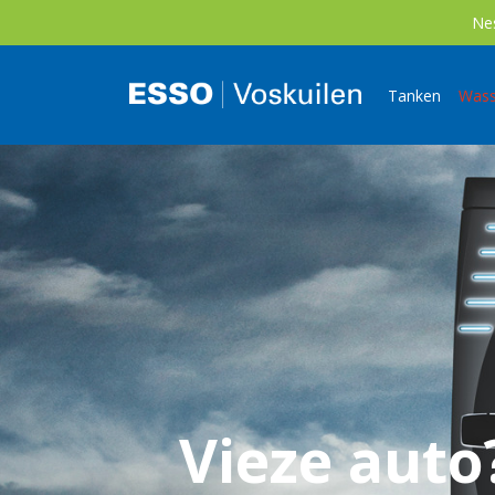
Nes
Tanken
Was
Vieze auto