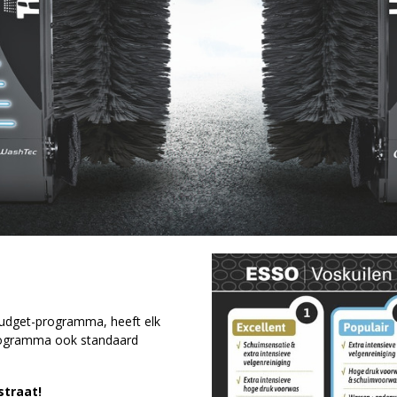
udget-programma, heeft elk
rogramma ook standaard
straat!