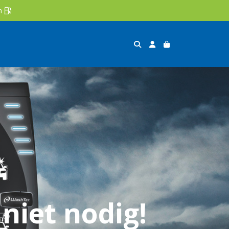
en 
niet nodig!