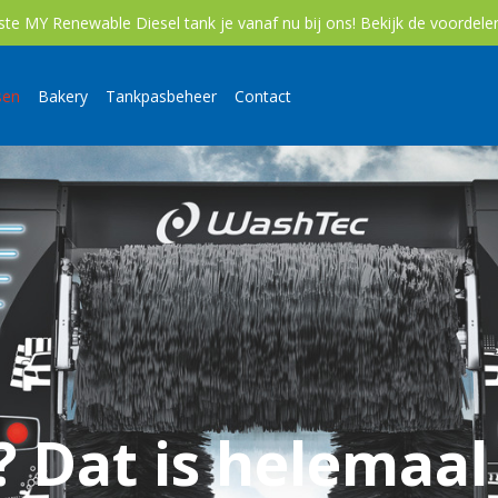
te MY Renewable Diesel tank je vanaf nu bij ons!
Bekijk de voordel
sen
Bakery
Tankpasbeheer
Contact
? Dat is helemaal 